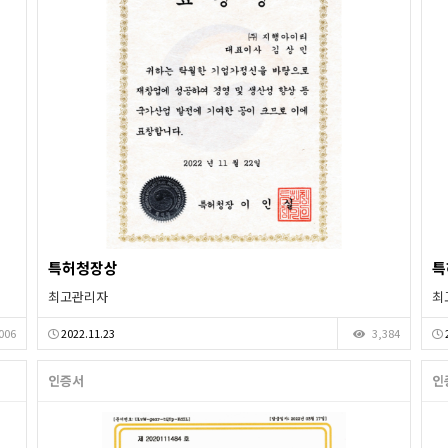
특허청장상
특
최고관리자
최
006
2022.11.23
3,384
인증서
인