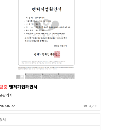
람중
벤처기업확인서
고관리자
2022.02.22
4,295
증서