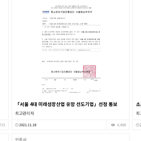
「서울 4대 미래성장산업 유망 선도기업」선정 통보
소
최고관리자
최
725
2021.11.18
4,888
인증서