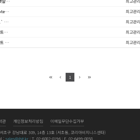
(인터뷰)김상민 지행아이티 대표 "불편한 보안은 옛말, 자연스레 녹여야"
최고관
[PASCON 2022 전시회-영상] 지행아이티 ‘mpProtect’, 신종 악성코드 사전예방 및 안정적 보…
최고관
문화계는 블랙리스트? 보안 시장은 `화이트리스트` 주목
최고관
하루에도 수십만개 쏟아지는 신종 악성코드, '화이트리스트' 보안 재조명
최고관
'화이트리스팅이란 무엇인가' 그 작동 방식과 베스트 프랙티스
최고관
1
약관
개인정보처리방침
이메일무단수집거부
서초구 강남대로 309, 14층 13호 (서초동, 코리아비지니스센타)
l :
sales@jhit.kr
|
T. 02-6082-0196
|
F. 02-6499-0858