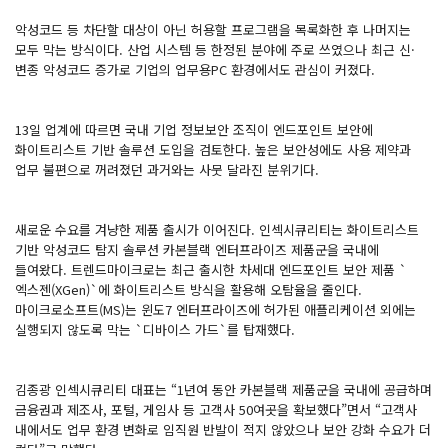
악성코드 등 차단할 대상이 아닌 허용할 프로그램을 목록화한 후 나머지는
모두 막는 방식이다. 산업 시스템 등 한정된 분야에 주로 쓰였으나 최근 신·
변종 악성코드 증가로 기업의 업무용PC 환경에서도 관심이 커졌다.
13일 업계에 따르면 국내 기업 정보보안 조직이 엔드포인트 보안에
화이트리스트 기반 솔루션 도입을 검토한다. 높은 보안성에도 사용 제약과
업무 불편으로 꺼려졌던 과거와는 사뭇 달라진 분위기다.
새로운 수요를 겨냥한 제품 출시가 이어진다. 인섹시큐리티는 화이트리스트
기반 악성코드 탐지 솔루션 카본블랙 엔터프라이즈 제품군을 국내에
들여왔다. 트렌드마이크로는 최근 출시한 차세대 엔드포인트 보안 제품 `
엑스젠(XGen)`에 화이트리스트 방식을 활용해 오탐율을 줄인다.
마이크로소프트(MS)는 윈도7 엔터프라이즈에 허가된 애플리케이션 외에는
실행되지 않도록 막는 `디바이스 가드`를 탑재했다.
김종광 인섹시큐리티 대표는 “1년여 동안 카본블랙 제품군을 국내에 공급하며
금융권과 제조사, 포털, 게임사 등 고객사 50여곳을 확보했다”면서 “고객사
내에서도 업무 환경 변화로 임직원 반발이 적지 않았으나 보안 강화 수요가 더