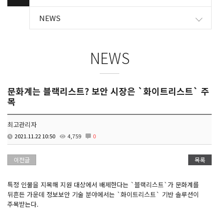
NEWS
NEWS
문화계는 블랙리스트? 보안 시장은 `화이트리스트` 주
목
최고관리자
2021.11.22 10:50
4,759
0
이전글
목록
특정 인물을 지목해 지원 대상에서 배제한다는 `블랙리스트`가 문화계를
뒤흔든 가운데 정보보안 기술 분야에서는 `화이트리스트` 기반 솔루션이
주목받는다.