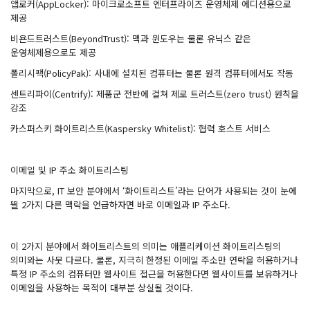
앱로커(AppLocker): 마이크로소프트 엔터프라이즈 운영체제 에디션용으로
제공
비욘드트러스트(BeyondTrust): 맥과 윈도우는 물론 유닉스 같은
운영체제용으로도 제공
폴리시팩(PolicyPak): 사내에 설치된 컴퓨터는 물론 원격 컴퓨터에서도 작동
센트리파이(Centrify): 제품군 전반에 걸쳐 제로 트러스트(zero trust) 원칙을
강조
카스퍼스키 화이트리스트(Kaspersky Whitelist): 협력 호스트 서비스
이메일 및 IP 주소 화이트리스팅
마지막으로, IT 보안 분야에서 ‘화이트리스트’라는 단어가 사용되는 것이 눈에
띌 2가지 다른 맥락을 언급하자면 바로 이메일과 IP 주소다.
이 2가지 분야에서 화이트리스트의 의미는 애플리케이션 화이트리스팅의
의미와는 사뭇 다르다. 물론, 지극히 한정된 이메일 주소만 연락을 허용하거나
특정 IP 주소의 컴퓨터만 웹사이트 접근을 허용한다면 웹사이트를 보유하거나
이메일을 사용하는 목적이 대부분 상실될 것이다.